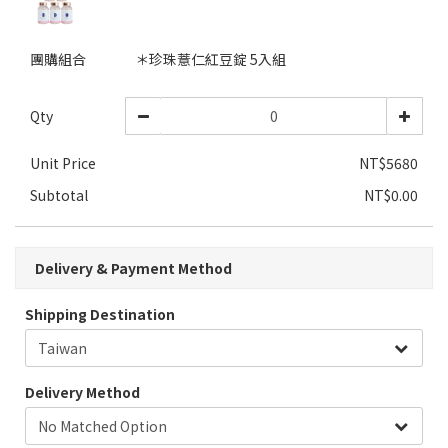
團購組合
＊珍珠薏仁紅豆錠 5入組
Qty
Unit Price
NT$5680
Subtotal
NT$0.00
Delivery & Payment Method
Shipping Destination
Delivery Method