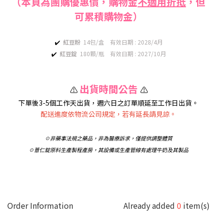
（本頁為團購優惠價，購物金
不適用折抵
，但
可累積購物金）
✔️
紅豆粉
14包/盒 有效日期 : 2028/4月
✔️
紅豆錠
180顆/瓶 有效日期 : 2027/10月
出貨時間公告
⚠️
⚠️
下單後3-5個工作天出貨，週六日之訂單順延至工作日出貨。
配送進度依物流公司規定，若有延長請見諒。
☉非藥事法規之藥品，非為醫療訴求，僅提供調整體質
☉薏仁錠原料生產製程產房，其設備或生產管線有處理牛奶及其製品
Order Information
Already added
0
item(s)