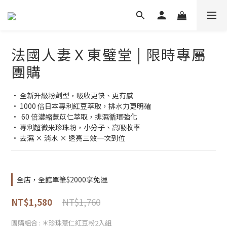
法國人妻Ｘ東璧堂 | 限時專屬
團購
• 全新升級粉劑型，吸收更快、更有感
• 1000 倍日本專利紅豆萃取，排水力更明確
•  60 倍濃縮薏苡仁萃取，排濕循環強化
• 專利超微米珍珠粉，小分子、高吸收率
• 去濕 × 消水 × 透亮三效一次到位
全店，全館單筆$2000享免運
NT$1,760
NT$1,580
團購組合
: ＊珍珠薏仁紅豆粉2入組