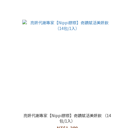
亮妍代謝專家【Nippi膠原】奇蹟賦活美妍飲 （14
包/1入）
NT$1,380