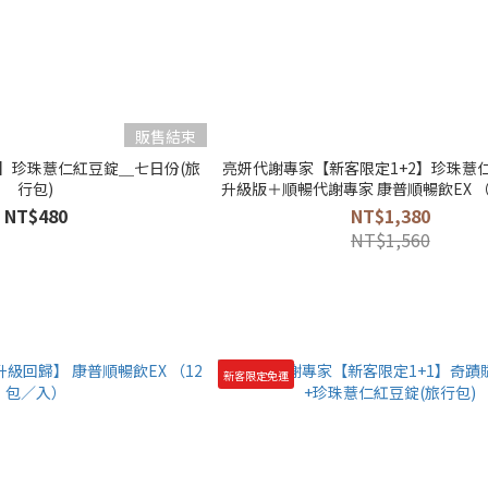
販售結束
8】珍珠薏仁紅豆錠＿七日份(旅
亮妍代謝專家【新客限定1+2】珍珠薏仁
行包)
升級版＋順暢代謝專家 康普順暢飲EX 
NT$480
NT$1,380
NT$1,560
新客限定免運