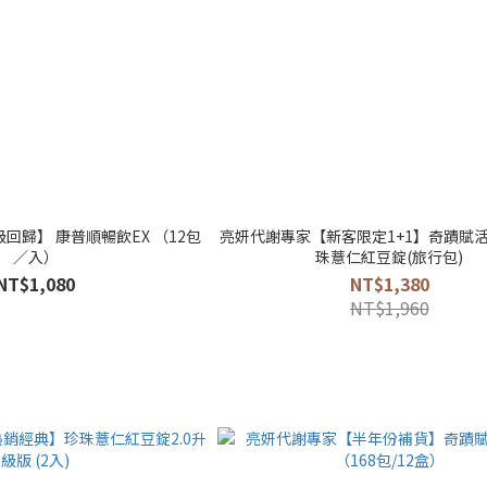
回歸】 康普順暢飲EX （12包
亮妍代謝專家【新客限定1+1】奇蹟賦
／入）
珠薏仁紅豆錠(旅行包)
NT$1,080
NT$1,380
NT$1,960