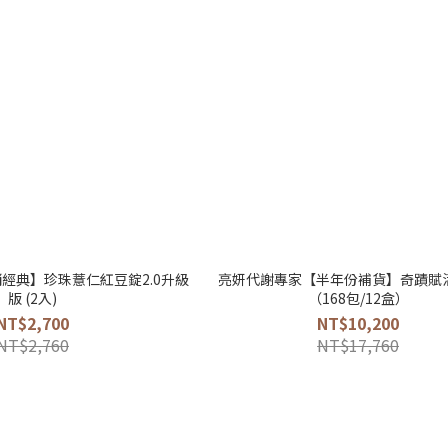
經典】珍珠薏仁紅豆錠2.0升級
亮妍代謝專家【半年份補貨】奇蹟賦
版 (2入)
（168包/12盒）
NT$2,700
NT$10,200
NT$2,760
NT$17,760