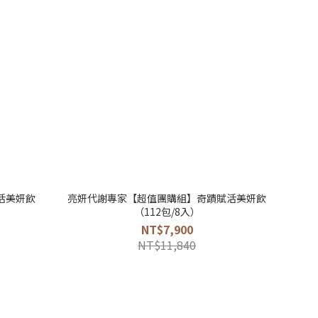
活美妍飲
亮妍代謝專家【超值團購組】奇蹟賦活美妍飲
（112包/8入）
NT$7,900
NT$11,840