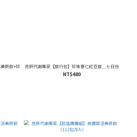
活美妍飲+珍
亮姸代謝專家【旅行包】珍珠薏仁紅豆錠＿七日份
NT$480