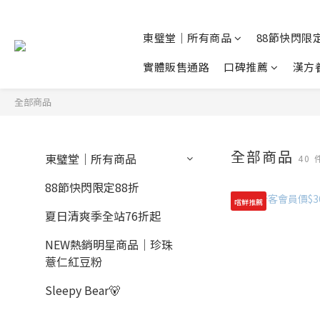
東璧堂｜所有商品
88節快閃限定
實體販售通路
口碑推薦
漢方
全部商品
全部商品
東璧堂｜所有商品
40
88節快閃限定88折
嚐鮮推薦
夏日清爽季全站76折起
NEW熱銷明星商品｜珍珠
薏仁紅豆粉
Sleepy Bear🐻