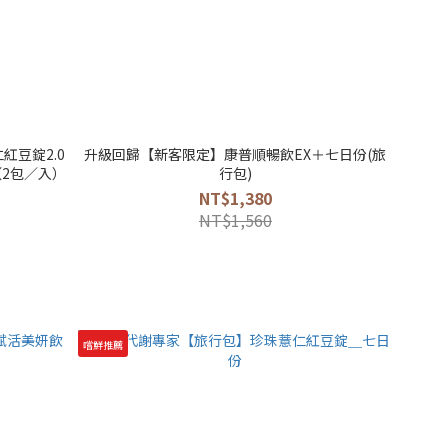
紅豆錠2.0
升級回歸【新客限定】康普順暢飲EX＋七日份(旅
（2包／入）
行包)
NT$1,380
NT$1,560
嚐鮮推薦