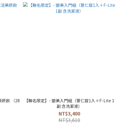
妍飲 （28
【聯名限定】- 變美入門組（薏仁錠1入＋F-Lite 1
副 含洗潔液）
NT$3,400
NT$3,610