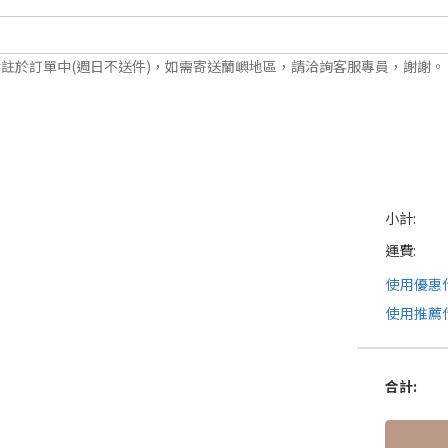
備註於訂單中(週日不送件)，如需寄送蘭嶼地區，請洽詢客服專員，謝謝。
小計:
運費:
使用優惠
使用推薦
合計
: