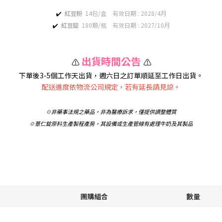
✔️
紅豆粉
14包/盒 有效日期 : 2028/4月
✔️
紅豆錠
180顆/瓶 有效日期 : 2027/10月
出貨時間公告
⚠️
⚠️
下單後3-5個工作天出貨，週六日之訂單順延至工作日出貨。
配送進度依物流公司規定，若有延長請見諒。
☉非藥事法規之藥品，非為醫療訴求，僅提供調整體質
☉薏仁錠原料生產製程產房，其設備或生產管線有處理牛奶及其製品
團購組合
數量