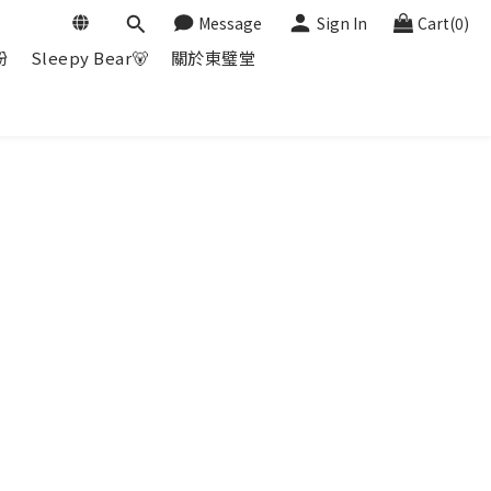
Message
Sign In
Cart(0)
粉
Sleepy Bear🐻
關於東璧堂