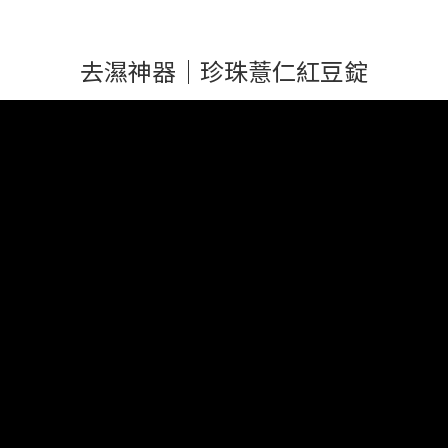
去濕神器｜珍珠薏仁紅豆錠