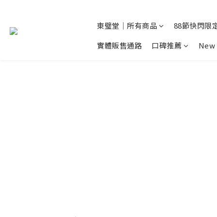
東璧堂｜所有商品
88節快閃限定
實體販售通路
口碑推薦
New 