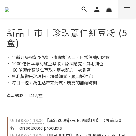
新品上市｜珍珠薏仁紅豆粉 (5
盒)
• 全新升級粉劑型設計，細緻好入口，日常保養更輕鬆
• 1000 倍日本專利紅豆萃取，原料講究、質地到位
•  60 倍濃縮薏苡仁萃取，層次配方一次到齊
• 專利超微米珍珠粉，粉體細膩、順口好沖泡
• 每日一包，為生活帶來清爽、明亮的補給時刻
產品規格：14包/盒
Until
08/31 16:00
【滿$2800贈Evoke面膜1組】（限前150
名） on selected products
Until
08/31 16:00
【夏日清爽季】滿 $1,500免運 on selected