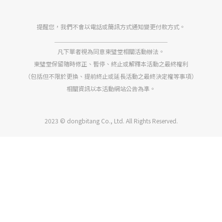
提醒您，我們不會以電話或簡訊方式通知變更付款方式。
＿＿＿＿＿＿＿＿＿＿＿＿＿＿＿＿＿＿＿
凡下單者視為同意東璧堂相關活動辦法。
東璧堂保留隨時修正、暫停、終止或解釋本活動之最終權利
（包括但不限於更換、提前終止或延長活動之最終決定權等事項）
相關資訊以本活動網站公告為準。
2023 © dongbitang Co., Ltd. All Rights Reserved.