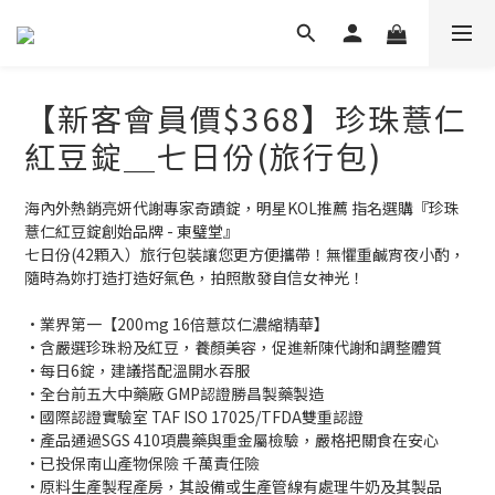
【新客會員價$368】珍珠薏仁
紅豆錠＿七日份(旅行包)
海內外熱銷亮妍代謝專家奇蹟錠，明星KOL推薦 指名選購『珍珠
薏仁紅豆錠創始品牌 - 東璧堂』
七日份(42顆入）旅行包裝讓您更方便攜帶！無懼重鹹宵夜小酌，
隨時為妳打造打造好氣色，拍照散發自信女神光！
•業界第一【200mg 16倍薏苡仁濃縮精華】
•含嚴選珍珠粉及紅豆，養顏美容，促進新陳代謝和調整體質
•每日6錠，建議搭配溫開水吞服
•全台前五大中藥廠 GMP認證勝昌製藥製造
•國際認證實驗室 TAF ISO 17025/TFDA雙重認證
•產品通過SGS 410項農藥與重金屬檢驗，嚴格把關食在安心
•已投保南山產物保險 千萬責任險
•原料生產製程產房，其設備或生產管線有處理牛奶及其製品