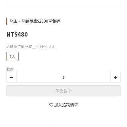
全店，全館單筆$2000享免運
NT$480
珍珠薏仁紅豆錠＿七日份
: 1入
1入
數量
販售結束
加入追蹤清單