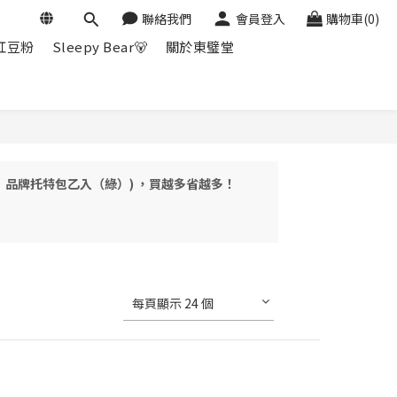
聯絡我們
會員登入
購物車(0)
紅豆粉
Sleepy Bear🐻
關於東璧堂
家贈】品牌托特包乙入（綠）) ，買越多省越多！
每頁顯示 24 個