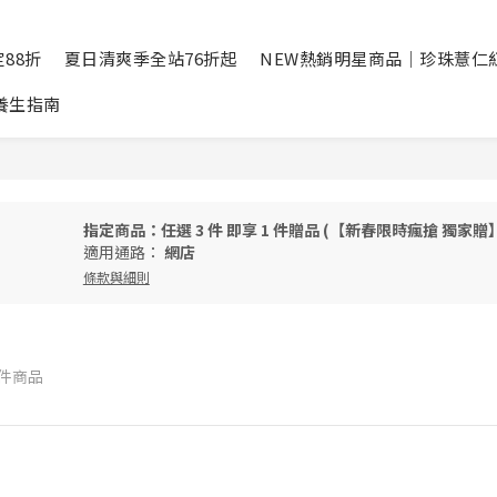
88折
夏日清爽季全站76折起
NEW熱銷明星商品｜珍珠薏仁
養生指南
指定商品：任選 3 件 即享 1 件贈品 (【新春限時瘋搶 獨
適用通路：
網店
條款與細則
 件商品