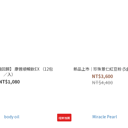
回歸】 康普順暢飲EX （12包
新品上市｜珍珠薏仁紅豆粉 (5盒
／入）
NT$3,600
NT$1,080
NT$4,400
嚐鮮推薦