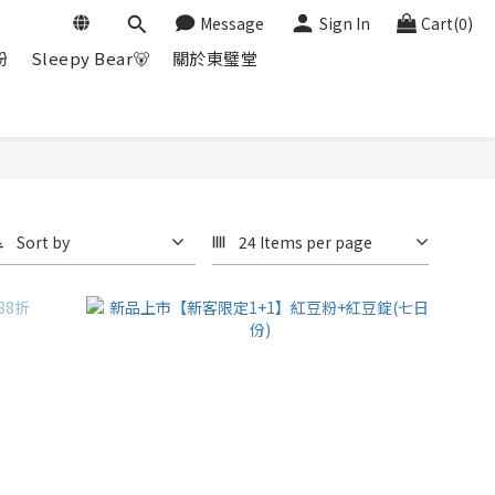
Message
Sign In
Cart(0)
粉
Sleepy Bear🐻
關於東璧堂
Sort by
24 Items per page