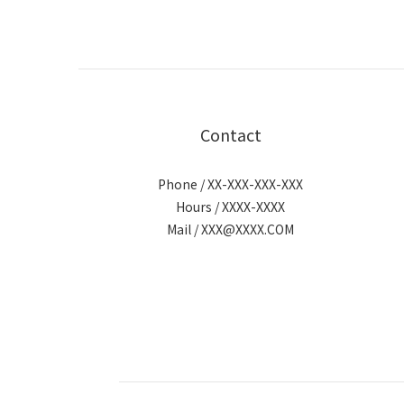
Contact
Phone / XX-XXX-XXX-XXX
Hours / XXXX-XXXX
Mail / XXX@XXXX.COM