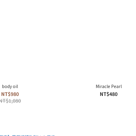
body oil
Miracle Pearl
NT$980
NT$480
NT$1,080