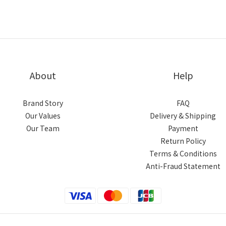
About
Help
Brand Story
FAQ
Our Values
Delivery & Shipping
Our Team
Payment
Return Policy
Terms & Conditions
Anti-Fraud Statement