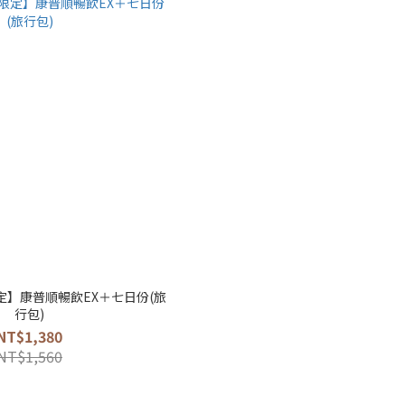
】康普順暢飲EX＋七日份(旅
行包)
NT$1,380
NT$1,560