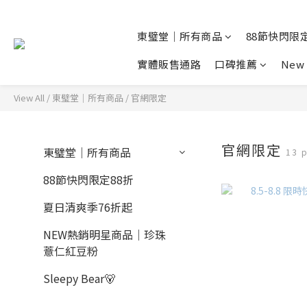
東璧堂｜所有商品
88節快閃限定
實體販售通路
口碑推薦
New 
View All
/
東璧堂｜所有商品
/
官網限定
官網限定
東璧堂｜所有商品
13 
88節快閃限定88折
夏日清爽季76折起
NEW熱銷明星商品｜珍珠
薏仁紅豆粉
Sleepy Bear🐻