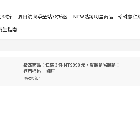
88折
夏日清爽季全站76折起
NEW熱銷明星商品｜珍珠薏仁
養生指南
指定商品：任選 3 件 NT$990 元，買越多省越多！
適用通路：
網店
條款與細則