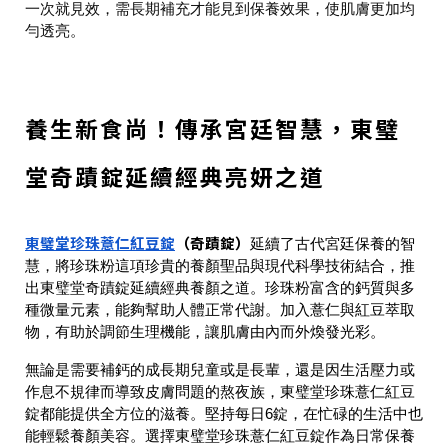
一次就見效，需長期補充才能見到保養效果，使肌膚更加均
勻透亮。
養生新食尚！傳承宮廷智慧，東璧
堂奇蹟錠延續經典亮妍之道
東璧堂珍珠薏仁紅豆錠
（奇蹟錠）
延續了古代宮廷保養的智
慧，將珍珠粉這項珍貴的養顏聖品與現代科學技術結合，推
出東璧堂奇蹟錠延續經典養顏之道。珍珠粉富含的鈣質與多
種微量元素，能夠幫助人體正常代謝。加入薏仁與紅豆萃取
物，有助於調節生理機能，讓肌膚由內而外煥發光彩。
無論是需要補鈣的成長期兒童或是長輩，還是因生活壓力或
作息不規律而導致皮膚問題的熬夜族，東璧堂珍珠薏仁紅豆
錠都能提供全方位的滋養。堅持每日6錠，在忙碌的生活中也
能輕鬆養顏美容。選擇東璧堂珍珠薏仁紅豆錠作為日常保養