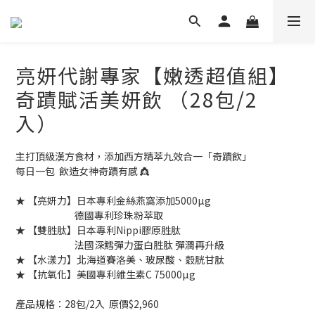
亮妍代謝專家【嫩透超值組】
奇蹟賦活美妍飲 （28包/2
入）
主打頂級漢方食材，添加西方精萃九效合一「奇蹟飲」
每日一包  飲造女神奇蹟有感 👸
★ 【亮妍力】日本專利金絲燕窩添加5000µg
                            德國專利珍珠粉萃取
★ 【雙胜肽】日本專利Nippi膠原胜肽
                            法國深鱈彈力蛋白胜肽 彈潤再升級
★ 【水漾力】北海道賽洛美、玻尿酸、穀胱甘肽 
★ 【抗氧化】美國專利維生素C 75000µg
產品規格：28包/2入  原價$2,960