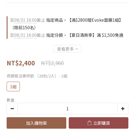
至
08/31 16:00
截止
指定商品，【滿$2800贈Evoke面膜1組】
（限前150名）
至
08/31 16:00
截止
指定分類，【夏日清爽季】滿 $1,500免運
查看更多
NT$2,400
NT$2,960
奇蹟賦活美妍飲 （28包/2入）
: 1組
1組
數量
加入購物車
立即購買